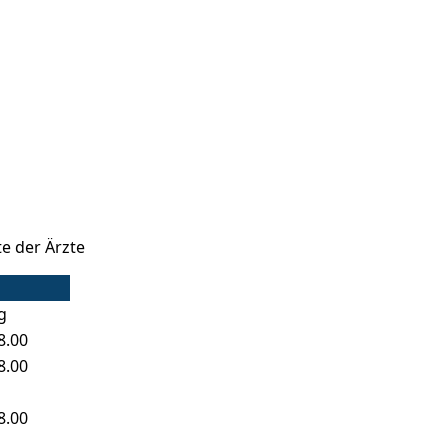
te der Ärzte
g
8.00
8.00
8.00