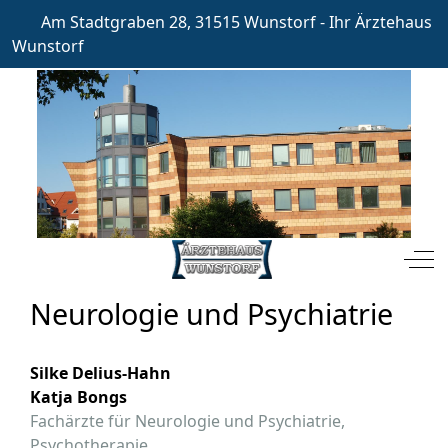
Am Stadtgraben 28, 31515 Wunstorf - Ihr Ärztehaus
Wunstorf
Mobile Menu Toggle
Off
Neurologie und Psychiatrie
Silke Delius-Hahn
Katja Bongs
Fachärzte für Neurologie und Psychiatrie,
Psychotherapie,