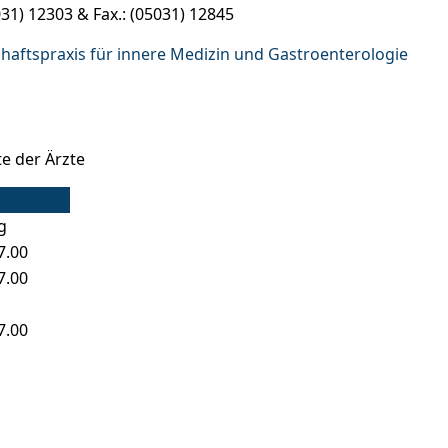
1) 12303 & Fax.: (05031) 12845
aftspraxis für innere Medizin und Gastroenterologie
te der Ärzte
g
7.00
7.00
7.00
rgie