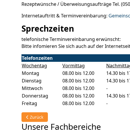
Rezeptwünsche / Überweisungsaufträge Tel. (0503
Internetauftritt & Terminvereinbarung:
Gemeinsch
Sprechzeiten
telefonische Terminvereinbarung erwünscht:
Bitte infomieren Sie sich auch auf der Internetsei
Telefonzeiten
Wochentag
Vormittag
Nachmitta
Montag
08.00 bis 12.00
14.30 bis 1
Dienstag
08.00 bis 12.00
14.30 bis 1
Mittwoch
08.00 bis 12.00
-
Donnerstag
08.00 bis 12.00
14.30 bis 1
Freitag
08.00 bis 12.00
-
Vorheriger Beitrag: Mund-, Kiefer- und Gesichtschiru
Zurück
Unsere Fachbereiche